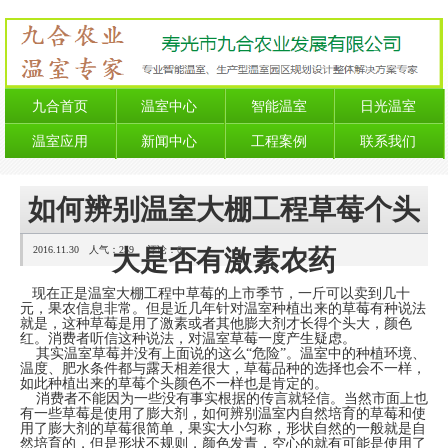
九合首页
温室中心
智能温室
日光温室
温室应用
新闻中心
工程案例
联系我们
如何辨别温室大棚工程草莓个头
2016.11.30 人气：
259
评论：
0
大是否有激素农药
现在正是温室大棚工程中草莓的上市季节，一斤可以卖到几十
元，果农信息非常。但是近几年针对温室种植出来的草莓有种说法
就是，这种草莓是用了激素或者其他膨大剂才长得个头大，颜色
红。消费者听信这种说法，对温室草莓一度产生疑虑。
其实温室草莓并没有上面说的这么“危险”。温室中的种植环境、
温度、肥水条件都与露天相差很大，草莓品种的选择也会不一样，
如此种植出来的草莓个头颜色不一样也是肯定的。
消费者不能因为一些没有事实根据的传言就轻信。当然市面上也
有一些草莓是使用了膨大剂，如何辨别温室内自然培育的草莓和使
用了膨大剂的草莓很简单，果实大小匀称，形状自然的一般就是自
然培育的，但是形状不规则，颜色发青，空心的就有可能是使用了